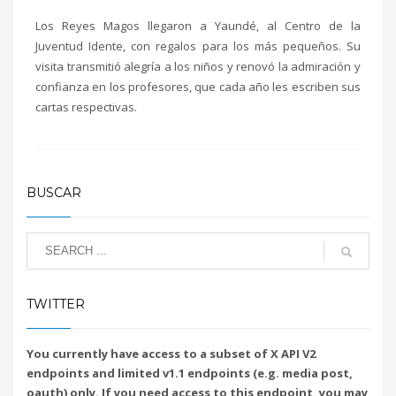
Los Reyes Magos llegaron a Yaundé, al Centro de la
Juventud Idente, con regalos para los más pequeños. Su
visita transmitió alegría a los niños y renovó la admiración y
2
3
1
confianza en los profesores, que cada año les escriben sus
cartas respectivas.
PUBLISHED IN
EVENTOS
BUSCAR
TWITTER
You currently have access to a subset of X API V2
endpoints and limited v1.1 endpoints (e.g. media post,
oauth) only. If you need access to this endpoint, you may