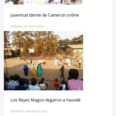
Juventud Idente de Camerún online
SÁBADO, 02 MAYO 2020
La Juventud Idente en Camerún no ha podido reunirse
desde el 18 de marzo debido a la pandemia que afecta a
todo el planeta, pero gracias a la creatividad de los
profesores, las actividades continúan a través de un nuevo
concepto: «Jeunesse Idente On whatsapp». De hecho, se ha
creado un grupo de «whatsapp»
PUBLISHED IN
EVENTOS
Los Reyes Magos llegaron a Yaundé
DOMINGO, 08 MARZO 2020