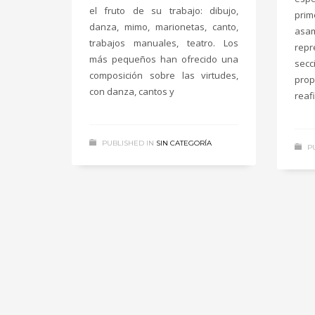
el fruto de su trabajo: dibujo,
prim
danza, mimo, marionetas, canto,
as
trabajos manuales, teatro. Los
repr
más pequeños han ofrecido una
sec
composición sobre las virtudes,
pro
con danza, cantos y
reaf
PUBLISHED IN
SIN CATEGORÍA
P