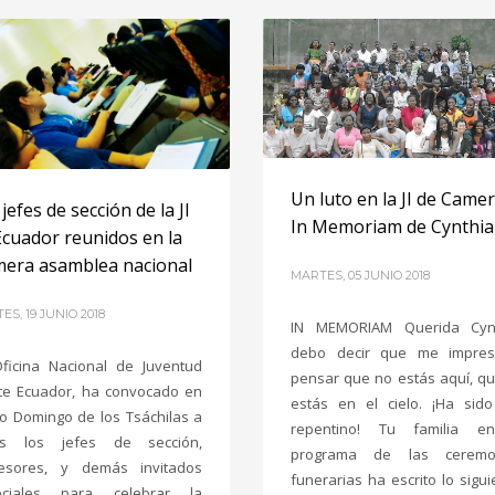
Un luto en la JI de Came
jefes de sección de la JI
In Memoriam de Cynthia
Ecuador reunidos en la
mera asamblea nacional
MARTES, 05 JUNIO 2018
ES, 19 JUNIO 2018
IN MEMORIAM Querida Cynt
debo decir que me impres
ficina Nacional de Juventud
pensar que no estás aquí, q
te Ecuador, ha convocado en
estás en el cielo. ¡Ha sid
o Domingo de los Tsáchilas a
repentino! Tu familia e
os los jefes de sección,
programa de las ceremo
fesores, y demás invitados
funerarias ha escrito lo sigui
eciales para celebrar la