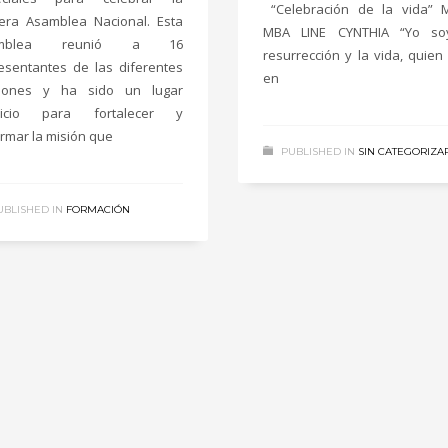
“Celebración de la vida” 
era Asamblea Nacional. Esta
MBA LINE CYNTHIA “Yo so
amblea reunió a 16
resurrección y la vida, quien
esentantes de las diferentes
en
ciones y ha sido un lugar
picio para fortalecer y
irmar la misión que
PUBLISHED IN
SIN CATEGORIZA
UBLISHED IN
FORMACIÓN