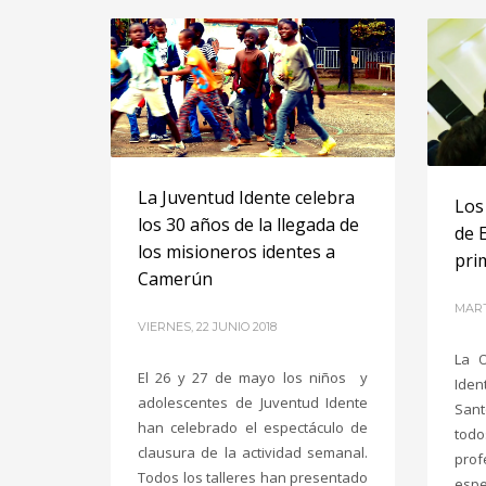
La Juventud Idente celebra
Los 
los 30 años de la llegada de
de 
los misioneros identes a
pri
Camerún
MART
VIERNES, 22 JUNIO 2018
La O
El 26 y 27 de mayo los niños y
Iden
adolescentes de Juventud Idente
Sant
han celebrado el espectáculo de
tod
clausura de la actividad semanal.
pro
Todos los talleres han presentado
esp