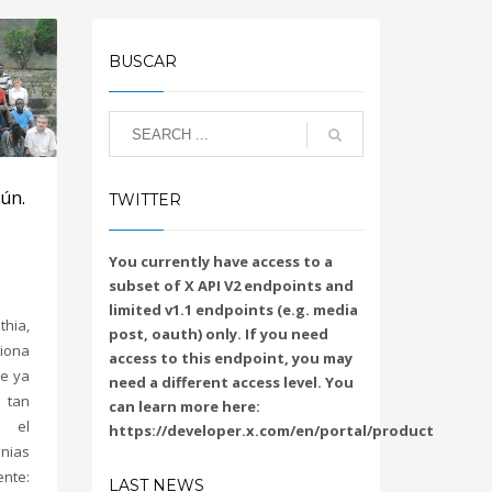
BUSCAR
rún.
TWITTER
You currently have access to a
subset of X API V2 endpoints and
limited v1.1 endpoints (e.g. media
hia,
post, oauth) only. If you need
iona
access to this endpoint, you may
ue ya
need a different access level. You
o tan
can learn more here:
n el
https://developer.x.com/en/portal/product
nias
ente:
LAST NEWS