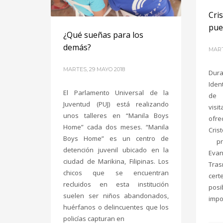
Cri
pue
¿Qué sueñas para los
demás?
MART
MARTES, 29 MAYO 2018
Dura
Iden
El Parlamento Universal de la
de 
Juventud (PUJ) está realizando
visi
unos talleres en “Manila Boys
ofre
Home” cada dos meses. “Manila
Cris
Boys Home” es un centro de
pre
detención juvenil ubicado en la
Evan
ciudad de Marikina, Filipinas. Los
Tras
chicos que se encuentran
cert
recluidos en esta institución
posi
suelen ser niños abandonados,
impo
huérfanos o delincuentes que los
policías capturan en