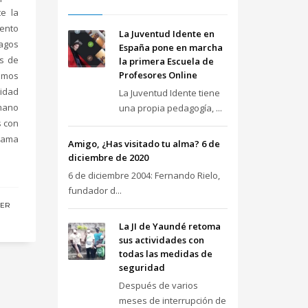
te la
iento
La Juventud Idente en
agos
España pone en marcha
és de
la primera Escuela de
Profesores Online
amos
dad
La Juventud Idente tiene
mano
una propia pedagogía, ...
s con
grama
Amigo, ¿Has visitado tu alma? 6 de
diciembre de 2020
6 de diciembre 2004: Fernando Rielo,
fundador d...
EER
La JI de Yaundé retoma
sus actividades con
todas las medidas de
seguridad
Después de varios
meses de interrupción de