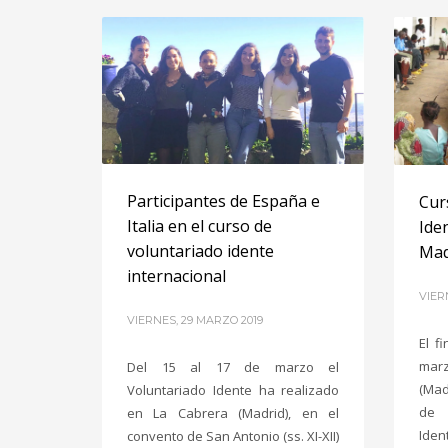
Participantes de España e
Cur
Italia en el curso de
Ide
voluntariado idente
Mad
internacional
VIER
VIERNES, 29 MARZO 2019
El f
marz
Del 15 al 17 de marzo el
(Mad
Voluntariado Idente ha realizado
de f
en La Cabrera (Madrid), en el
Ide
convento de San Antonio (ss. XI-XII)