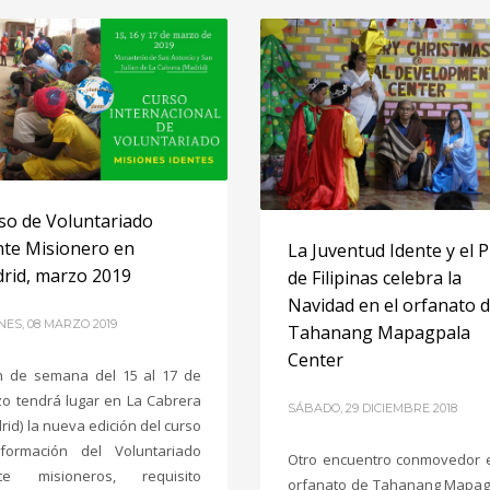
so de Voluntariado
nte Misionero en
La Juventud Idente y el 
rid, marzo 2019
de Filipinas celebra la
Navidad en el orfanato 
NES, 08 MARZO 2019
Tahanang Mapagpala
Center
in de semana del 15 al 17 de
o tendrá lugar en La Cabrera
SÁBADO, 29 DICIEMBRE 2018
rid) la nueva edición del curso
ormación del Voluntariado
Otro encuentro conmovedor 
nte misioneros, requisito
orfanato de Tahanang Mapag