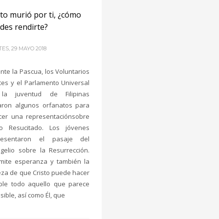
sto murió por ti, ¿cómo
des rendirte?
ES, 29 MAYO 2018
nte la Pascua, los Voluntarios
tes y el Parlamento Universal
la juventud de Filipinas
taron algunos orfanatos para
cer una representaciónsobre
to Resucitado. Los jóvenes
sentaron el pasaje del
gelio sobre la Resurrección.
mite esperanza y también la
eza de que Cristo puede hacer
ble todo aquello que parece
sible, así como Él, que