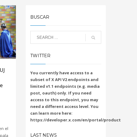
BUSCAR
TWITTER
PUJ
You currently have access to a
subset of X API V2 endpoints and
de
limited v1.1 endpoints (e.g. media
post, oauth) only. If you need
access to this endpoint, you may
need a different access level. You
can learn more here:
https://developer.x.com/en/portal/product
en el
LAST NEWS
pala